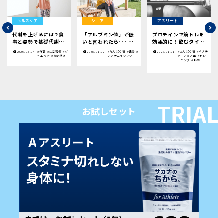
ヘルスケア
シニア
アスリート
代謝を上げるには？食
「アルブミン値」が低
プロテインで筋トレを
事と姿勢で基礎代謝を
いと言われたら･･･ |
効果的に！飲むタイミ
高める方法
今日から意識したいこ
ングや効果についてわ
2026.05.04
#食事
#生活習慣
#ダ
2025.01.02
#たんぱく質
#健康
#
2025.01.01
#たんぱく質
#ペプチ
と
かりやすく解説
イエット
#春夏秋冬
アンチエイジング
ド・アミノ酸
#トレ
ーニング
#筋肉
お試しセット