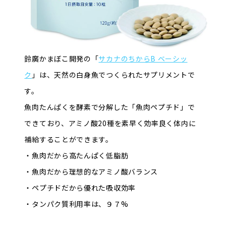
鈴廣かまぼこ開発の「
サカナのちからB ベーシッ
ク
」は、天然の白身魚でつくられたサプリメントで
す。
魚肉たんぱくを酵素で分解した「魚肉ペプチド」で
できており、アミノ酸20種を素早く効率良く体内に
補給することができます。
・魚肉だから高たんぱく低脂肪
・魚肉だから理想的なアミノ酸バランス
・ペプチドだから優れた吸収効率
・タンパク質利用率は、９７%