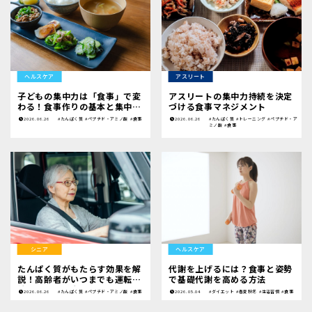
ヘルスケア
アスリート
子どもの集中力は「食事」で変
アスリートの集中力持続を決定
わる！食事作りの基本と集中力
づける食事マネジメント
を高める食べ物
2026.06.26
#たんぱく質
#ペプチド・アミノ酸
#食事
2026.06.26
#たんぱく質
#トレーニング
#ペプチド・ア
ミノ酸
#食事
シニア
ヘルスケア
たんぱく質がもたらす効果を解
代謝を上げるには？食事と姿勢
説！高齢者がいつまでも運転を
で基礎代謝を高める方法
続けるために大切なこと
2026.06.26
#たんぱく質
#ペプチド・アミノ酸
#食事
2026.05.04
#ダイエット
#春夏秋冬
#生活習慣
#食事