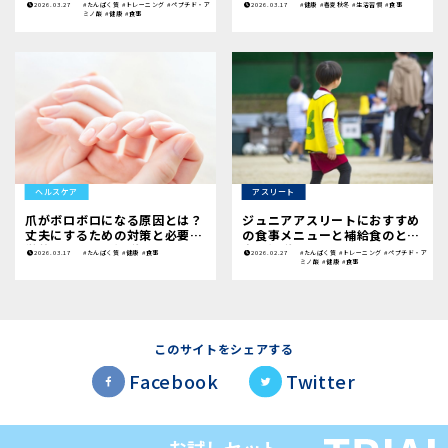
対策
2026.03.27
#たんぱく質
#トレーニング
#ペプチド・ア
2026.03.17
#健康
#春夏秋冬
#生活習慣
#食事
ミノ酸
#健康
#食事
ヘルスケア
アスリート
爪がボロボロになる原因とは？
ジュニアアスリートにおすすめ
丈夫にするための対策と必要な
の食事メニューと補給食のとり
栄養素について解説
方を解説
2026.03.17
#たんぱく質
#健康
#食事
2026.02.27
#たんぱく質
#トレーニング
#ペプチド・ア
ミノ酸
#健康
#食事
このサイトをシェアする
Facebook
Twitter