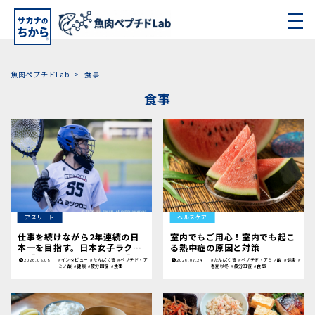
魚肉ペプチドLab
>
食事
食事
アスリート
ヘルスケア
仕事を続けながら2年連続の日
室内でもご用心！室内でも起こ
本一を目指す。日本女子ラクロ
る熱中症の原因と対策
ス「MISTRAL」を支える「サ
2026.08.08
#インタビュー
#たんぱく質
#ペプチド・ア
2026.07.24
#たんぱく質
#ペプチド・アミノ酸
#健康
#
カナのちから」
ミノ酸
#健康
#疲労回復
#食事
春夏秋冬
#疲労回復
#食事