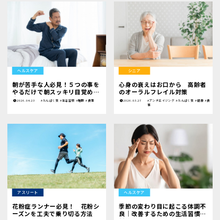
ヘルスケア
シニア
朝が苦手な人必見！５つの事を
心身の衰えはお口から 高齢者
やるだけで朝スッキリ目覚める
のオーラルフレイル対策
方法
2026.04.23
#たんぱく質
#生活習慣
#睡眠
#食事
2026.03.27
#アンチエイジング
#たんぱく質
#健康
#食
事
アスリート
ヘルスケア
花粉症ランナー必見！ 花粉シ
季節の変わり目に起こる体調不
ーズンを工夫で乗り切る方法
良｜改善するための生活習慣と