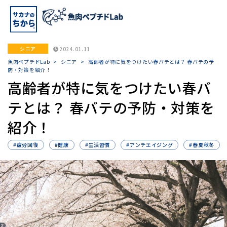
シニア
2024.01.11
魚肉ペプチドLab
>
シニア
>
高齢者が特に気をつけたい春バテとは？ 春バテの予
防・対策を紹介！
高齢者が特に気をつけたい春バ
テとは？ 春バテの予防・対策を
紹介！
#疲労回復
#健康
#生活習慣
#アンチエイジング
#春夏秋冬