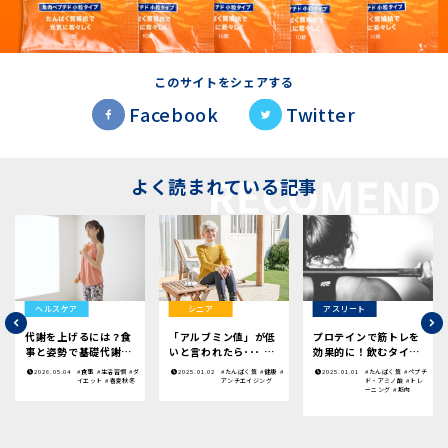
このサイトをシェアする
Facebook
Twitter
よく読まれている記事
ヘルスケア
シニア
アスリート
代謝を上げるには？食
「アルブミン値」が低
プロテインで筋トレを
事と姿勢で基礎代謝を
いと言われたら･･･ |
効果的に！飲むタイミ
高める方法
今日から意識したいこ
ングや効果についてわ
2026.05.04
#食事
#生活習慣
#ダ
2025.01.02
#たんぱく質
#健康
#
2025.01.01
#たんぱく質
#ペプチ
と
かりやすく解説
イエット
#春夏秋冬
アンチエイジング
ド・アミノ酸
#トレ
ーニング
#筋肉