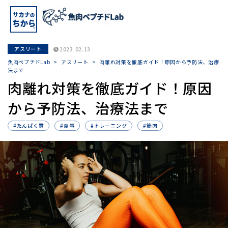
アスリート
2023.02.13
魚肉ペプチドLab
>
アスリート
>
肉離れ対策を徹底ガイド！原因から予防法、治療
法まで
肉離れ対策を徹底ガイド！原因
から予防法、治療法まで
#たんぱく質
#食事
#トレーニング
#筋肉