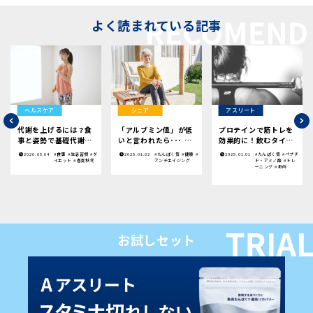
よく読まれている記事
ヘルスケア
シニア
アスリート
代謝を上げるには？食
「アルブミン値」が低
プロテインで筋トレを
事と姿勢で基礎代謝を
いと言われたら･･･ |
効果的に！飲むタイミ
高める方法
今日から意識したいこ
ングや効果についてわ
2026.05.04
#食事
#生活習慣
#ダ
2025.01.02
#たんぱく質
#健康
#
2025.01.01
#たんぱく質
#ペプチ
と
かりやすく解説
イエット
#春夏秋冬
アンチエイジング
ド・アミノ酸
#トレ
ーニング
#筋肉
お試しセット