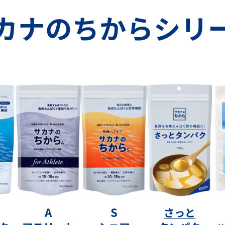
カナのちからシリ
A
S
さっと