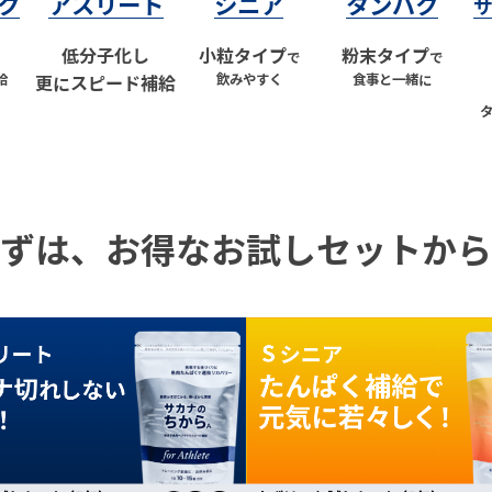
ク
アスリート
シニア
タンパク
低分子化
し
小粒タイプ
粉末タイプ
で
で
給
飲みやすく
食事と一緒に
更にスピード補給
ずは、お得な
お試しセットから