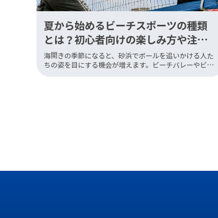
夏から始めるビーチスポーツの種類
とは？初心者向けの楽しみ方や注意
点を解説
海開きの季節になると、砂浜でボールを追いかける人た
ちの姿を目にする機会が増えます。ビーチバレーやビー
チサッカーをはじめとするビーチスポーツは、特別な経
験がなくても始めやすく、海辺の開放感とあわせて楽し
める夏の定番アクティ […]