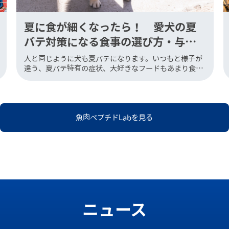
夏に食が細くなったら！ 愛犬の夏
バテ対策になる食事の選び方・与え
方
人と同じように犬も夏バテになります。いつもと様子が
違う、夏バテ特有の症状、大好きなフードもあまり食べ
ない、などいろいろな症状が表れます。食欲低下は特
に、犬の体力を奪うので、対策が必要です。自宅ででき
る食事対策を、解説しま […]
魚肉ペプチドLabを見る
ニュース