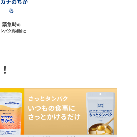
サカナのちか
ら
緊急時
の
タンパク質補給に
！