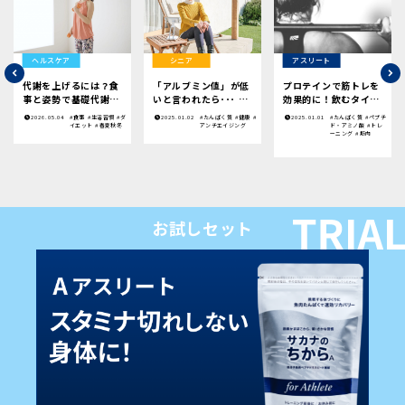
ヘルスケア
シニア
アスリート
代謝を上げるには？食
「アルブミン値」が低
プロテインで筋トレを
事と姿勢で基礎代謝を
いと言われたら･･･ |
効果的に！飲むタイミ
高める方法
今日から意識したいこ
ングや効果についてわ
2026.05.04
#食事
#生活習慣
#ダ
2025.01.02
#たんぱく質
#健康
#
2025.01.01
#たんぱく質
#ペプチ
と
かりやすく解説
イエット
#春夏秋冬
アンチエイジング
ド・アミノ酸
#トレ
ーニング
#筋肉
お試しセット