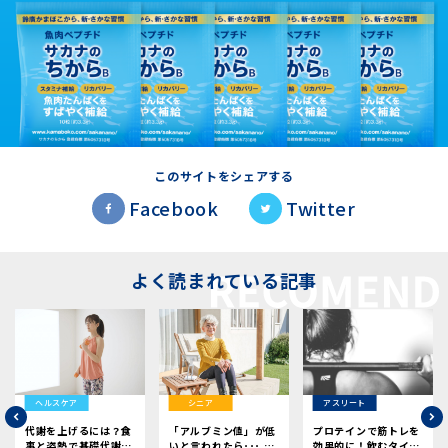
このサイトをシェアする
Facebook
Twitter
よく読まれている記事
ヘルスケア
シニア
アスリート
代謝を上げるには？食
「アルブミン値」が低
プロテインで筋トレを
事と姿勢で基礎代謝を
いと言われたら･･･ |
効果的に！飲むタイミ