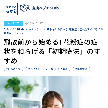
ヘルスケア
2026.01.27
魚肉ペプチドLab
>
ヘルスケア
>
飛散前から始める! 花粉症の症状を和らげる「初
期療法」のすすめ
飛散前から始める! 花粉症の症
状を和らげる「初期療法」のす
すめ
#たんぱく質
#ペプチド・アミノ酸
#健康
#春夏秋冬