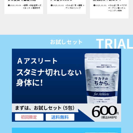
高める方法
今日から意識したいこ
ングや効果についてわ
2026.05.04
#食事
#生活習慣
#ダ
2025.01.02
#たんぱく質
#健康
#
2025.01.01
#たんぱく質
#ペプチ
と
かりやすく解説
イエット
#春夏秋冬
アンチエイジング
ド・アミノ酸
#トレ
ーニング
#筋肉
お試しセット