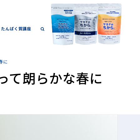
たんぱく質講座
春に
って朗らかな春に