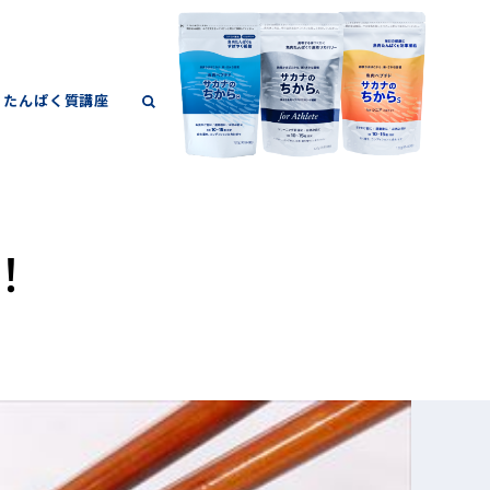
たんぱく質講座
！