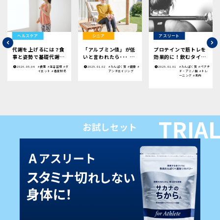
ヘルスケア
シニア
アスリート
代謝を上げるには？食
「アルブミン値」が低
プロテインで筋トレを
事と姿勢で基礎代謝を
いと言われたら･･･ |
効果的に！飲むタイミ
高める方法
今日から意識したいこ
ングや効果についてわ
2026.05.04
#食事
#生活習慣
#ダ
2025.01.02
#たんぱく質
#健康
#
2025.01.01
#たんぱく質
#ペプチ
と
かりやすく解説
イエット
#春夏秋冬
アンチエイジング
ド・アミノ酸
#トレ
ーニング
#筋肉
お試しセット