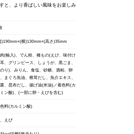
すと、より香ばしい風味をお楽しみ
枚
縦)190mm×(横)130mm×(高さ)35mm
肉(輸入)、でん粉、種もの(えび、味付け
耳、グリンピース、しょうが、黒ごま、
のり)、みりん、食塩、砂糖、酒粕、卵
、まぐろ魚油、椎茸だし、魚介エキス、
醤、昆布だし、揚げ油(米油)／着色料(カ
ミン酸)、(一部に卵・えびを含む)
色料(カルミン酸)
、えび
15kcal(5種5枚当たり)