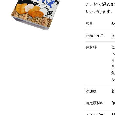
た。軽く温めま
いただけます。
容量
5
商品サイズ
(
原材料
魚
木
青
白
魚
ル
添加物
着
特定原材料
卵
エネルギー
3