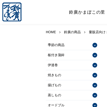
鈴廣かまぼこの里
HOME
鈴廣の商品
量販店向け
季節の商品
板付き蒲鉾
伊達巻
焼きもの
揚げもの
蒸しもの
オードブル