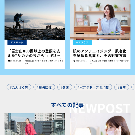
アスリート
ヘルスケア
「富士山800回以上の登頂を支
肌のアンチエイジング！肌老化
えた“サカナのちから”」――約30
を早める食事と、その対策方法
年間登り続けた近藤光一さんが
2025.04.25
#疲労回復
#トレーニング
#筋肉
#インタビ
2024.10.31
#たんぱく質
#健康
#食事
#アンチエイジン
語る、富士山のあるべき姿と食
ュー
グ
生活のこだわり
#たんぱく質
#疲労回復
#健康
#ペプチド・アミノ酸
#食事
すべての記事