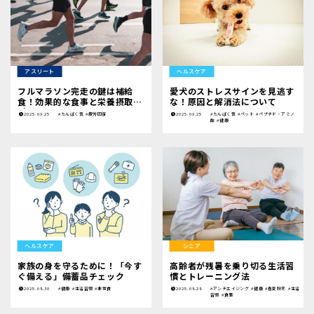
アスリート
ヘルスケア
フルマラソン完走の鍵は補給
愛犬のストレスサインを見逃す
食！効果的な食事と栄養摂取の
な！原因と解消法について
ポイント
2025.09.25
#たんぱく質
#疲労回復
2025.09.25
#たんぱく質
#ペット
#ペプチド・アミノ
酸
#健康
ヘルスケア
シニア
家族の身を守るために！「今す
高齢者が残暑を乗り切る生活習
ぐ備える」備蓄品チェック
慣とトレーニング法
2025.08.30
#健康
#生活習慣
#非常食
2025.08.28
#アンチエイジング
#健康
#春夏秋冬
#生活
習慣
#食事