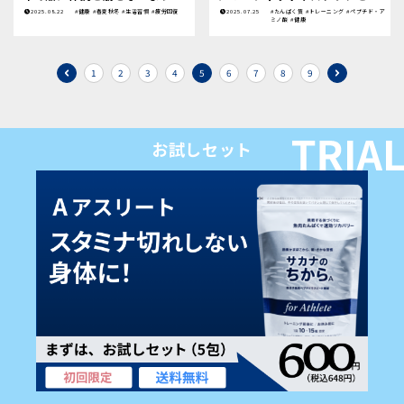
を付けたいこと
用しよう
2025.08.22
#健康
#春夏秋冬
#生活習慣
#疲労回復
2025.07.25
#たんぱく質
#トレーニング
#ペプチド・ア
ミノ酸
#健康
1
2
3
4
5
6
7
8
9
お試しセット