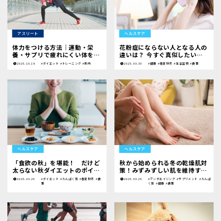
アスリート
ヘルスケア
体力をつける方法｜運動・栄
花粉症にならない人となる人の
養・サプリで疲れにくい体をつ
違いは？ 今すぐ真似したいセ
くる実践ガイド
ルフケア
2025.10.18
#ダイエット
#トレーニング
#筋肉
2025.09.30
#健康
#春夏秋冬
#生活習慣
#食事
ヘルスケア
ヘルスケア
「食欲の秋」を堪能！ だけど
秋から始められる冬の乾燥肌対
太らない秋ダイエットのポイン
策！みずみずしい肌を維持する
ト！
ために
2025.09.25
#ダイエット
#たんぱく質
#春夏秋冬
#食
2025.09.25
#アンチエイジング
#サプリメント
#たんぱ
事
く質
#健康
#食事