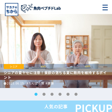
シニア
シニアの夏ヤセに注意！食欲の落ちる夏に筋肉を維持するポイ
ント
2025.06.19
#たんぱく質
#健康
人気の記事