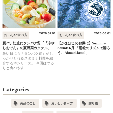
2026.07.01
2026.06.01
おいしい食べ方
おいしい食べ方
夏バテ防止にタンパク質「『冷や
【かまぼこのお供に】Suzuhiro
しおでん』の夏野菜カクテル」
Sounds 6月 「雨粒のリズムで踊ろ
う、Ahmad Jamal」
暑い日にも「タンパク質」がし
っかりとれるスタミナ料理を紹
介する本シリーズ。 今回はつる
りと食べやす…
Categories
商品のこと
おいしい食べ方
贈り物