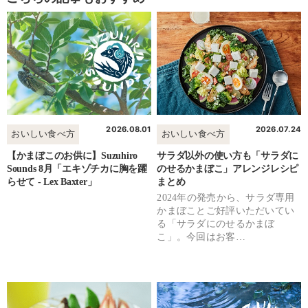
2026.08.01
2026.07.24
おいしい食べ方
おいしい食べ方
【かまぼこのお供に】Suzuhiro
サラダ以外の使い方も「サラダに
Sounds 8月「エキゾチカに胸を躍
のせるかまぼこ」アレンジレシピ
らせて - Lex Baxter」
まとめ
2024年の発売から、サラダ専用
かまぼことご好評いただいてい
る「サラダにのせるかまぼ
こ」。今回はお客…