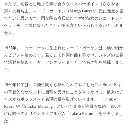
今月は、雨音と心地よく溶け合うウィスパーボイス（ささやき
声）の持ち主、マーゴ・ガーヤン（Margo Guryan）氏に焦点を当
てたいと思います。雨が降る窓辺にたたずむ彼女のレコードジャ
ケットを、ご覧になったことがある方もいらっしゃるかもしれま
せん。
1937年、ニューヨークに生まれたマーゴ・ガーヤンは、幼い頃か
らピアノを始めます。若くして作詞作曲も手がけ、ジャズの世界
で活動を始める一方、ソングライターとしても才能を発揮しまし
た。
1960年代半ば、音楽仲間から勧められて耳にしたThe Beach Boys
の革新的なサウンドに衝撃を受けたことをきっかけに、彼女はジ
ャズからポップスへと表現の幅を広げていきます。「Think of
Rain」や「Sunday Morning」といった楽曲が注目を集め、1968年
には唯一のオリジナル・アルバム「Take a Picture」を発表しまし
た。