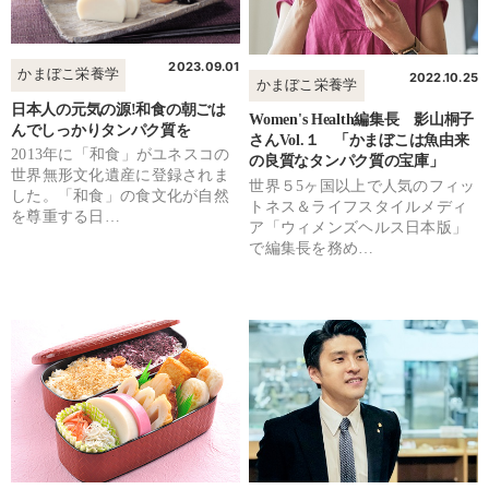
2023.09.01
かまぼこ栄養学
2022.10.25
かまぼこ栄養学
日本人の元気の源!和食の朝ごは
Women's Health編集長 影山桐子
んでしっかりタンパク質を
さんVol.１ 「かまぼこは魚由来
2013年に「和食」がユネスコの
の良質なタンパク質の宝庫」
世界無形文化遺産に登録されま
世界５5ヶ国以上で人気のフィッ
した。「和食」の食文化が自然
トネス＆ライフスタイルメディ
を尊重する日…
ア「ウィメンズヘルス日本版」
で編集長を務め…