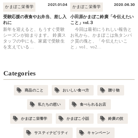
2021.01.04
2020.06.30
かまぼこ栄養学
かまぼこ栄養学
受験応援の夜食やお弁当、差し入
小田原かまぼこ鈴廣「今伝えたい
れに
こと」vol.３
新年を迎えると、もうすぐ受験
今回は最初にうれしい報告と
シーズンが始まります。 鈴廣ス
お礼から。かまぼこは魚タンパ
タッフの中にも、家庭で受験生
ク質の塊と、「今伝えたいこ
を支えている…
と」vo1、vo2…
Categories
商品のこと
おいしい食べ方
贈り物
私たちの想い
食べられるお店
かまぼこ栄養学
かまぼこ小話
鈴廣の技
サスティナビリティ
キャンペーン