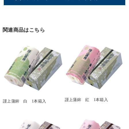
関連商品はこちら
謹上蒲鉾 紅 1本箱入
謹上蒲鉾 白 1本箱入