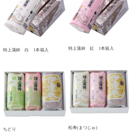
特上蒲鉾 紅 1本箱入
特上蒲鉾 白 1本箱入
松寿(まつじゅ)
ちどり