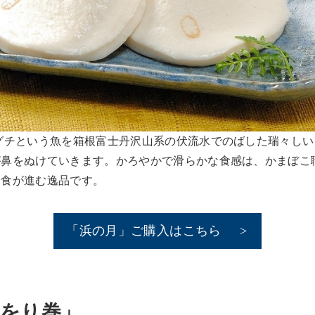
グチという魚を箱根富士丹沢山系の伏流水でのばした瑞々しい
が鼻をぬけていきます。かろやかで滑らかな食感は、かまぼこ
と食が進む逸品です。
「浜の月」ご購入はこちら
かをり巻」