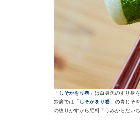
「
しそかをり巻
」は白身魚のすり身
鈴廣では「
しそかをり巻
」の青じそ
の絞りかすから肥料「うみからだい