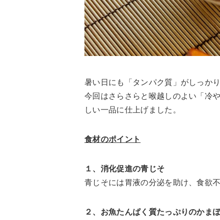
暑い日にも「タンパク質」がしっか
今回はさらさらと喉越しのよい「冷
しい一品に仕上げました。
食材のポイント
１、消化促進の青じそ
青じそには胃液の分泌を助け、食欲
２、お魚たんぱく質たっぷりのかま