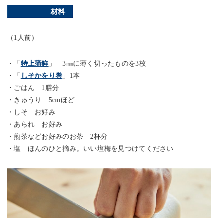
材料
（1人前）
・「
特上蒲鉾
」 3㎜に薄く切ったものを3枚
・「
しそかをり巻
」1本
・ごはん 1膳分
・きゅうり 5cmほど
・しそ お好み
・あられ お好み
・煎茶などお好みのお茶 2杯分
・塩 ほんのひと摘み。いい塩梅を見つけてください