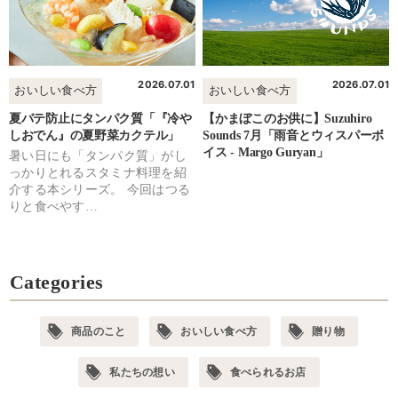
2026.07.01
2026.07.01
おいしい食べ方
おいしい食べ方
夏バテ防止にタンパク質「『冷や
【かまぼこのお供に】Suzuhiro
しおでん』の夏野菜カクテル」
Sounds 7月「雨音とウィスパーボ
イス - Margo Guryan」
暑い日にも「タンパク質」がし
っかりとれるスタミナ料理を紹
介する本シリーズ。 今回はつる
りと食べやす…
Categories
商品のこと
おいしい食べ方
贈り物
私たちの想い
食べられるお店