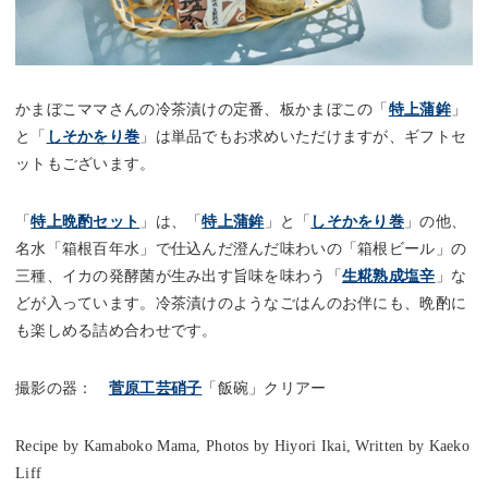
かまぼこママさんの冷茶漬けの定番、板かまぼこの「
特上蒲鉾
」
と「
しそかをり巻
」は単品でもお求めいただけますが、ギフトセ
ットもございます。
「
特上晩酌セット
」は、「
特上蒲鉾
」と「
しそかをり巻
」の他、
名水「箱根百年水」で仕込んだ澄んだ味わいの「箱根ビール」の
三種、イカの発酵菌が生み出す旨味を味わう「
生糀熟成塩辛
」な
どが入っています。冷茶漬けのようなごはんのお伴にも、晩酌に
も楽しめる詰め合わせです。
撮影の器：
菅原工芸硝子
「飯碗」クリアー
Recipe by Kamaboko Mama, Photos by Hiyori Ikai, Written by Kaeko
Liff