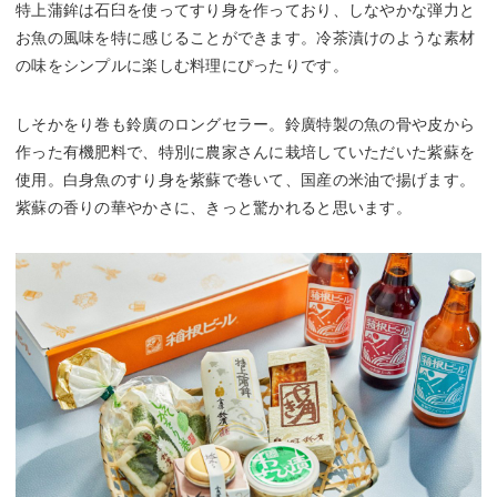
特上蒲鉾は石臼を使ってすり身を作っており、しなやかな弾力と
お魚の風味を特に感じることができます。冷茶漬けのような素材
の味をシンプルに楽しむ料理にぴったりです。
しそかをり巻も鈴廣のロングセラー。鈴廣特製の魚の骨や皮から
作った有機肥料で、特別に農家さんに栽培していただいた紫蘇を
使用。白身魚のすり身を紫蘇で巻いて、国産の米油で揚げます。
紫蘇の香りの華やかさに、きっと驚かれると思います。