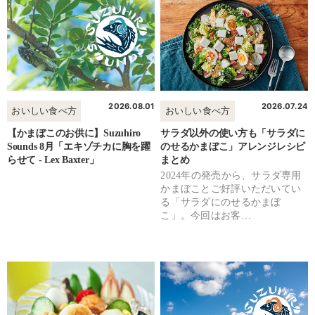
2026.08.01
2026.07.24
おいしい食べ方
おいしい食べ方
【かまぼこのお供に】Suzuhiro
サラダ以外の使い方も「サラダに
Sounds 8月「エキゾチカに胸を躍
のせるかまぼこ」アレンジレシピ
らせて - Lex Baxter」
まとめ
2024年の発売から、サラダ専用
かまぼことご好評いただいてい
る「サラダにのせるかまぼ
こ」。今回はお客…