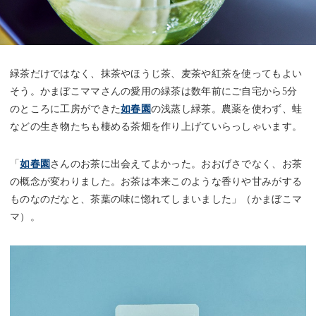
緑茶だけではなく、抹茶やほうじ茶、麦茶や紅茶を使ってもよい
そう。かまぼこママさんの愛用の緑茶は数年前にご自宅から5分
のところに工房ができた
如春園
の浅蒸し緑茶。農薬を使わず、蛙
などの生き物たちも棲める茶畑を作り上げていらっしゃいます。
「
如春園
さんのお茶に出会えてよかった。おおげさでなく、お茶
の概念が変わりました。お茶は本来このような香りや甘みがする
ものなのだなと、茶葉の味に惚れてしまいました」（かまぼこマ
マ）。