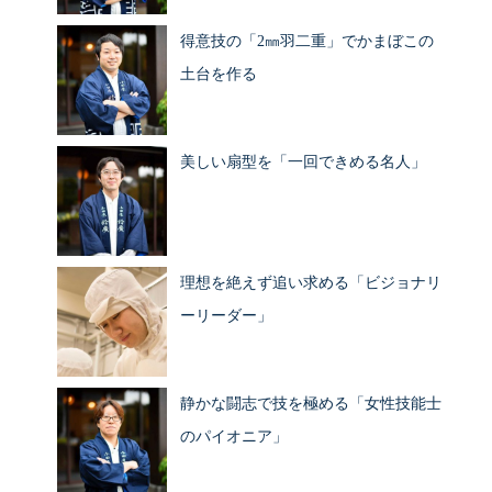
得意技の「2㎜羽二重」でかまぼこの
土台を作る
美しい扇型を「一回できめる名人」
理想を絶えず追い求める「ビジョナリ
ーリーダー」
静かな闘志で技を極める「女性技能士
のパイオニア」