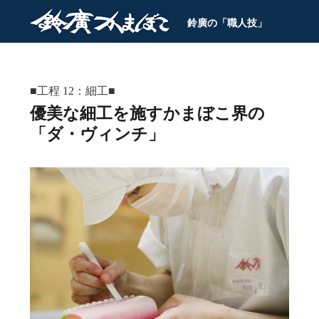
鈴廣の「職人技」
■工程 12：細工■
優美な細工を施すかまぼこ界の
「ダ・ヴィンチ」