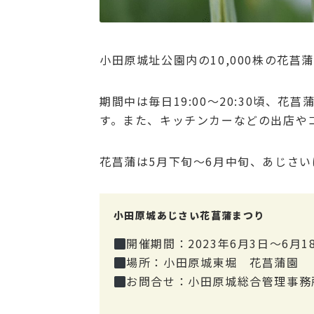
小田原城址公園内の10,000株の花菖
期間中は毎日19:00～20:30頃、
す。また、キッチンカーなどの出店や
花菖蒲は5月下旬～6月中旬、あじさい
小田原城あじさい花菖蒲まつり
開催期間：2023年6月3日～6月1
場所：小田原城東堀 花菖蒲園
お問合せ：小田原城総合管理事務所 計