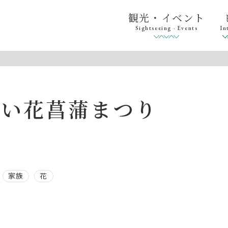
観光・イベント
Sightseeing · Events
In
さい花菖蒲まつり
家族
花