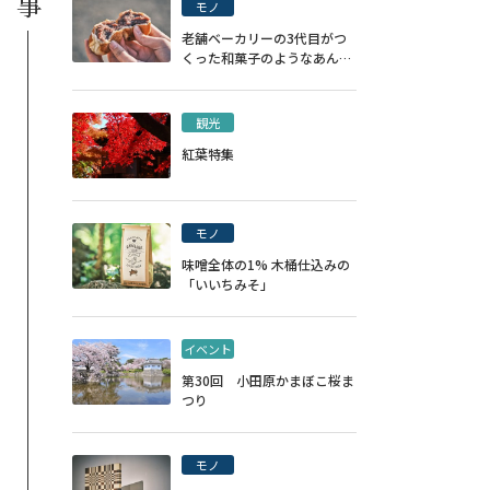
モノ
老舗ベーカリーの3代目がつ
くった和菓子のようなあんぱ
ん
観光
紅葉特集
モノ
味噌全体の1% 木桶仕込みの
「いいちみそ」
イベント
第30回 小田原かまぼこ桜ま
つり
モノ