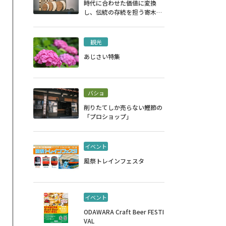
時代に合わせた価値に変換
し、伝統の存続を担う寄木細
工
観光
あじさい特集
バショ
削りたてしか売らない鰹節の
「プロショップ」
イベント
風祭トレインフェスタ
イベント
ODAWARA Craft Beer FESTI
VAL