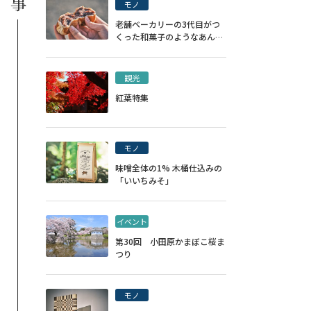
モノ
老舗ベーカリーの3代目がつ
くった和菓子のようなあんぱ
ん
観光
紅葉特集
モノ
味噌全体の1% 木桶仕込みの
「いいちみそ」
イベント
第30回 小田原かまぼこ桜ま
つり
モノ