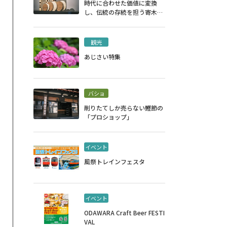
時代に合わせた価値に変換
し、伝統の存続を担う寄木細
工
観光
あじさい特集
バショ
削りたてしか売らない鰹節の
「プロショップ」
イベント
風祭トレインフェスタ
イベント
ODAWARA Craft Beer FESTI
VAL