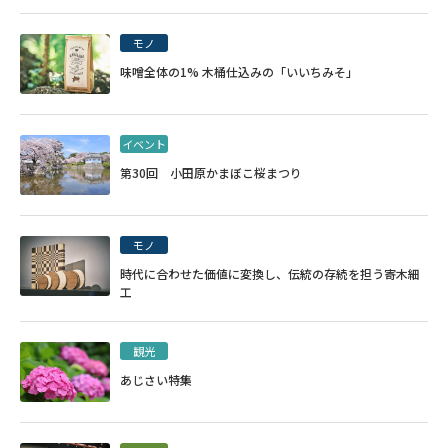
モノ
味噌全体の1% 木桶仕込みの「いいちみそ」
イベント
第30回 小田原かまぼこ桜まつり
モノ
時代に合わせた価値に変換し、伝統の存続を担う寄木細
工
観光
あじさい特集