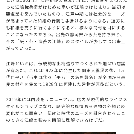
ときは1661年。江戸初期の寛文元年に、箱根関所の役人だ
った江嶋権兵衛がはじめた商いが江嶋のはじまり。当初は
製塩業を営んでいたものの、江戸中期には社会的なニーズ
が高まっていた和紙の行商も手掛けるようになる。遠方に
も和紙を売りに行くようになると、様々な商材を目にする
ことになったのだろう。出先の静岡県から茶を持ち帰り、
今の「紙・茶・海苔の江嶋」のスタイルが少しずつ出来上
がっていった。
江嶋といえば、伝統的な出桁造りでつくられた趣深い店舗
が有名だ。これは1923年に発生した関東大震災の後、15
代目平八（当主は代々「平八」の名を襲名）が全国から最
良の材料を集めて1928年に再建した建物が原型だという。
2019年には内装をリニューアル。店内が現代的なライフス
タイルショップになり、歴史的な風情ある建物の外観との
変化がまた面白い。伝統と時代のニーズを融合させること
のできる江嶋の強みを瞬間に理解できるはずだ。