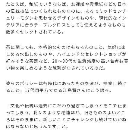
たとえば、和紙でいうならば、友禅紙や雲竜紙などの日本
の伝統技法でつくられたものなのに、まるでミッドセンチ
ュリーモダンを思わせるデザインのものや、現代的なイン
テリアに合うテーブルクロスとしても使えるようなものも
数多くセレクトされている。
茶に関しても、本格的なものはもちろんのこと、気軽に楽
しめる水出しのものや、ハイエンドなセレクトショップが
好みそうな茶器など、20～30代の生活感度の高い若者も買
い物を楽しめるような陳列がなされているのだ。
彼らのポリシーは各時代にあったものを選び、提案し続け
ること。17代目平八である江島賢さんはこう語る。
「文化や伝統は過去にこだわり過ぎてしまうとそこで止ま
ってしまう。我々のような老舗ほど、旧きもののよいとこ
ろはそのままに、新しいことにチャレンジし続けていかね
ばならないと思うんです」と。