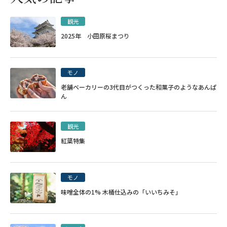
観光
2025年 小田原桜まつり
モノ
老舗ベーカリーの3代目がつくった和菓子のようなあんぱ
ん
観光
紅葉特集
モノ
味噌全体の1% 木桶仕込みの「いいちみそ」