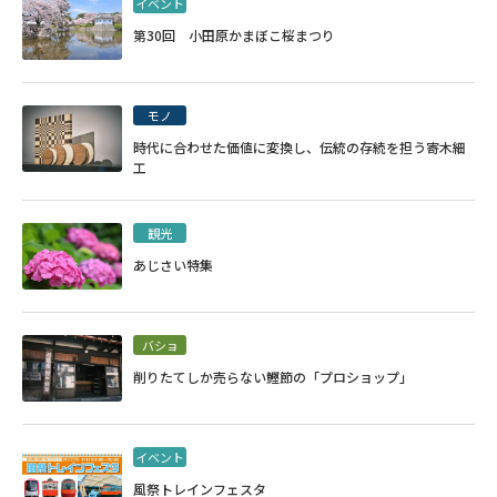
イベント
第30回 小田原かまぼこ桜まつり
モノ
時代に合わせた価値に変換し、伝統の存続を担う寄木細
工
観光
あじさい特集
バショ
削りたてしか売らない鰹節の「プロショップ」
イベント
風祭トレインフェスタ