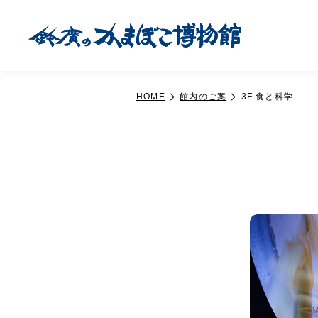
HOME
館内のご案
3F 食と科学