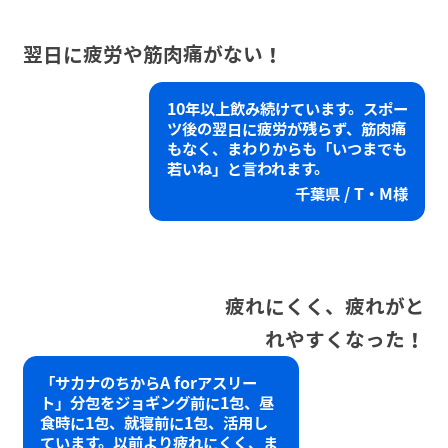
翌日に疲労や
筋肉痛がない！
10年以上飲み続けています。スポー
ツ後の翌日に疲労が残らず、筋肉痛
もなく、まわりからも「いつまでも
若いね」と言われます。
千葉県 / T・M様
疲れにくく、
疲れがと
れやすくなった！
「サカナのちからA forアスリー
ト」分包をジョギング前に1包、昼
食時に1包、就寝前に1包、活用し
ています。以前より疲れにくく、ま